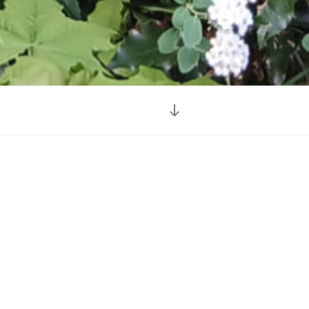
NACH
UNTEN
ZUM
INHALT
SCROLLEN