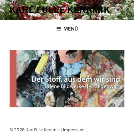
Zum
KARL FULLE KERAMIK
Inhalt
springen
MENÜ
© 2026 Karl Fulle Keramik |
Impressum
|