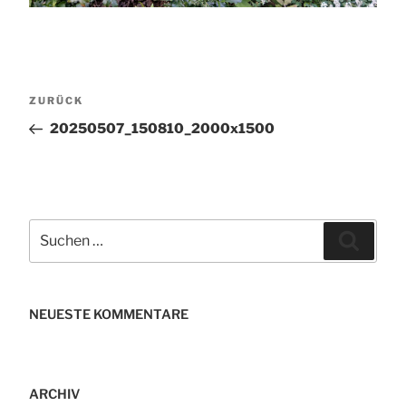
Beitragsnavigation
Vorheriger
ZURÜCK
Beitrag
20250507_150810_2000x1500
Suchen
Suche
nach:
NEUESTE KOMMENTARE
ARCHIV